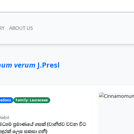
RY
ABOUT US
um verum
J.Presl
yledons
Family: Lauraceae
Habit
මධ්‍යම ප්‍රමාණයේ ගසක් (වානිජව වවන විට
පඳුරක් ලෙස සකසා ගනී)