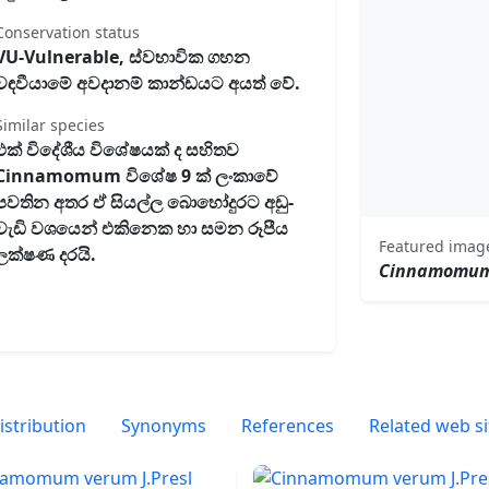
Conservation status
VU-Vulnerable, ස්වභාවික ගහන
වඳවීයාමේ අවදානම් කාන්ඩයට අයත් වේ.
Similar species
එක් විදේශීය විශේෂයක් ද සහිතව
Cinnamomum විශේෂ 9 ක් ලංකාවේ
පවතින අතර ඒ සියල්ල බොහෝදුරට අඩු-
වැඩි වශයෙන් එකිනෙක හා සමන රූපීය
Featured imag
ලක්ෂණ දරයි.
Cinnamomum
istribution
Synonyms
References
Related web si