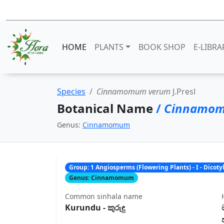
HOME
PLANTS
BOOK SHOP
E-LIBRA
Species
Cinnamomum verum
J.Presl
Botanical Name
/
Cinnamom
Genus:
Cinnamomum
Group: 1 Angiosperms (Flowering Plants) - I - Dicot
Genus: Cinnamomum
Common sinhala name
Kurundu - කුරුඳු