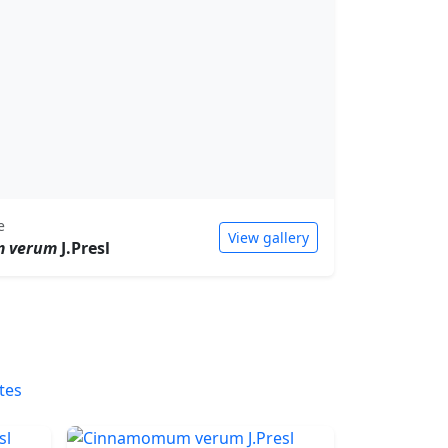
e
View gallery
 verum
J.Presl
tes