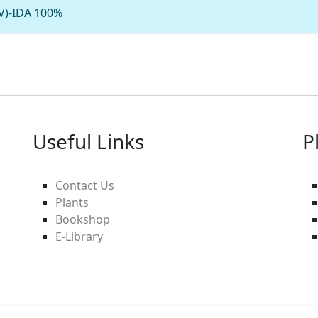
dV)-IDA 100%
Useful Links
P
Contact Us
Plants
Bookshop
E-Library